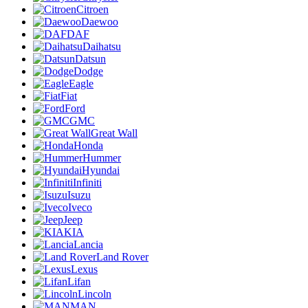
Citroen
Daewoo
DAF
Daihatsu
Datsun
Dodge
Eagle
Fiat
Ford
GMC
Great Wall
Honda
Hummer
Hyundai
Infiniti
Isuzu
Iveco
Jeep
KIA
Lancia
Land Rover
Lexus
Lifan
Lincoln
MAN