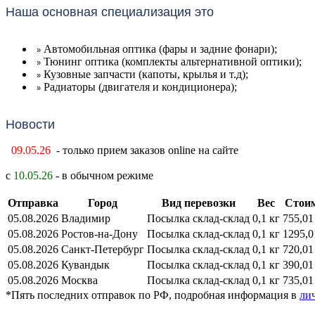
Наша основная специализация это
Автомобильная оптика (фары и задние фонари);
»
Тюнинг оптика (комплекты альтернативной оптики);
»
Кузовные запчасти (капоты, крылья и т.д);
»
Радиаторы (двигателя и кондиционера);
»
Новости
09.05.26
- только прием заказов online на сайте
с
10.05.26
- в обычном режиме
Отправка
Город
Вид перевозки
Вес
Стои
05.08.2026
Владимир
Посылка склад-склад
0,1 кг
755,01
05.08.2026
Ростов-на-Дону
Посылка склад-склад
0,1 кг
1295,0
05.08.2026
Санкт-Петербург
Посылка склад-склад
0,1 кг
720,01
05.08.2026
Кувандык
Посылка склад-склад
0,1 кг
390,01
05.08.2026
Москва
Посылка склад-склад
0,1 кг
735,01
*Пять последних отправок по РФ, подробная информация в
ли