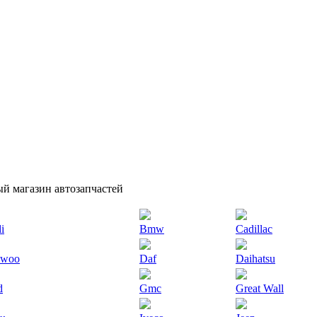
й магазин автозапчастей
i
Bmw
Cadillac
ewoo
Daf
Daihatsu
d
Gmc
Great Wall