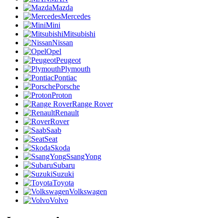
Mazda
Mercedes
Mini
Mitsubishi
Nissan
Opel
Peugeot
Plymouth
Pontiac
Porsche
Proton
Range Rover
Renault
Rover
Saab
Seat
Skoda
SsangYong
Subaru
Suzuki
Toyota
Volkswagen
Volvo